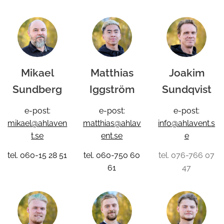
Mikael
Matthias
Joakim
Sundberg
Iggström
Sundqvist
e-post:
e-post:
e-post:
mikael@ahlaven
matthias@ahlav
info@ahlavent.s
t.se
ent.se
e
tel. 060-15 28 51
tel. 060-750 60
tel. 076-766 07
61
47