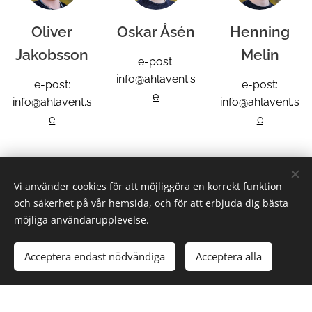
Oliver
Oskar Åsén
Henning
Jakobsson
Melin
e-post:
info@ahlavent.s
e-post:
e-post:
e
info@ahlavent.s
info@ahlavent.s
e
e
Vi använder cookies för att möjliggöra en korrekt funktion
och säkerhet på vår hemsida, och för att erbjuda dig bästa
möjliga användarupplevelse.
Oskar Elzes
Acceptera endast nödvändiga
Acceptera alla
e-post:
info@ahlavent.s