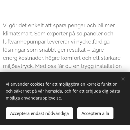
Vi gör det enkelt att spara pengar och bli mer
klimatsmart. Som experter på solpaneler och
luftvärmepumpar levererar vi nyckelfärdiga
lösningar som snabbt ger resultat – lägre
energikostnader, högre komfort och ett starkare
miljöavtryck. Med oss får du en trygg installation
och en investering som betalar sig själv.
Vi använder cookies för att möjliggöra en korrekt funktion
och säkerhet på vår hemsida, och för att erbjuda dig bästa
möjliga användarupplevelse.
Mikael
Matthias
Acceptera endast nödvändiga
Acceptera alla
Sundberg
Iggström
Sakkunnig
Ventilationt