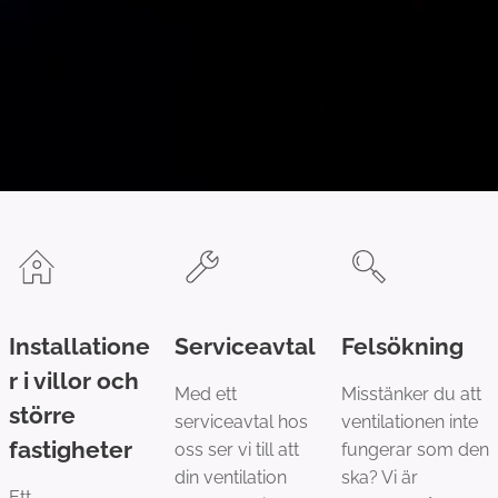
Installatione
Serviceavtal
Felsökning
r i villor och
Med ett
Misstänker du att
större
serviceavtal hos
ventilationen inte
fastigheter
oss ser vi till att
fungerar som den
din ventilation
ska? Vi är
Ett