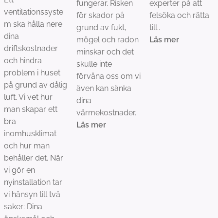
fungerar. Risken
experter på att
ventilationssyste
för skador på
felsöka och rätta
m ska hålla nere
grund av fukt,
till..
dina
mögel och radon
Läs mer
driftskostnader
minskar och det
och hindra
skulle inte
problem i huset
förvåna oss om vi
på grund av dålig
även kan sänka
luft. Vi vet hur
dina
man skapar ett
värmekostnader.
bra
Läs mer
inomhusklimat
och hur man
behåller det. När
vi gör en
nyinstallation tar
vi hänsyn till två
saker: Dina