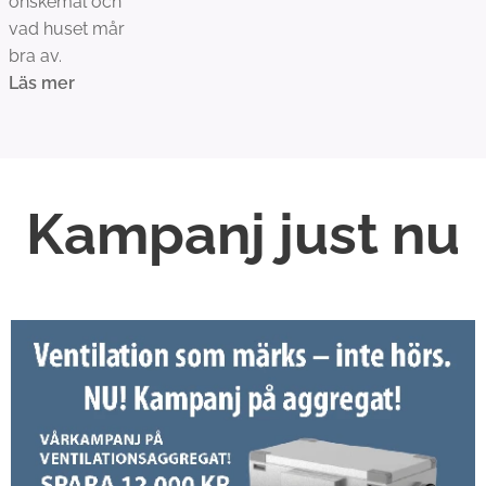
önskemål och
vad huset mår
bra av.
Läs mer
Kampanj just nu